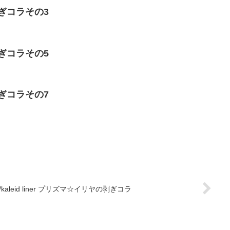
rの剥ぎコラその3
rの剥ぎコラその5
rの剥ぎコラその7
e/kaleid liner プリズマ☆イリヤの剥ぎコラ