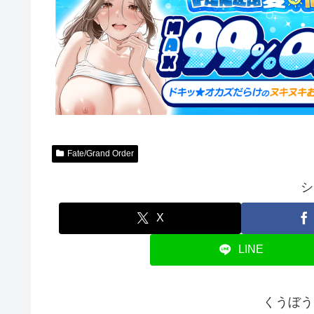
Fate/Grand Order
シ
X
LINE
くうぼう