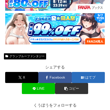
グランブルーファンタジー
シェアする
X
Facebook
はてブ
LINE
コピー
くうぼうをフォローする