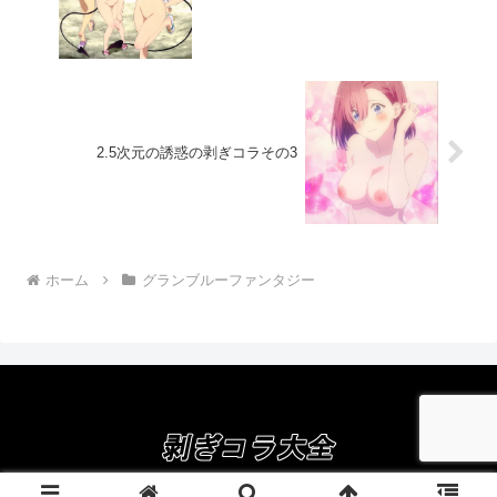
2.5次元の誘惑の剥ぎコラその3
ホーム
グランブルーファンタジー
© 2024 剥ぎコラ大全.