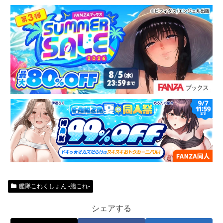
艦隊これくしょん -艦これ-
シェアする