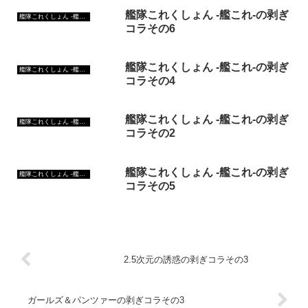
艦隊これくしょん -艦これ-の剥ぎ
艦隊これくしょん -艦これ-
コラその6
艦隊これくしょん -艦これ-の剥ぎ
艦隊これくしょん -艦これ-
コラその4
艦隊これくしょん -艦これ-の剥ぎ
艦隊これくしょん -艦これ-
コラその2
艦隊これくしょん -艦これ-の剥ぎ
艦隊これくしょん -艦これ-
コラその5
2.5次元の誘惑の剥ぎコラその3
ガールズ＆パンツァーの剥ぎコラその3