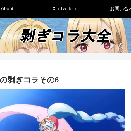
About
X（Twitter）
お問い合
の剥ぎコラその6