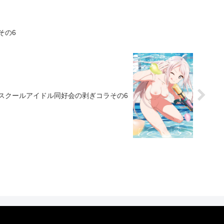
その6
園スクールアイドル同好会の剥ぎコラその6