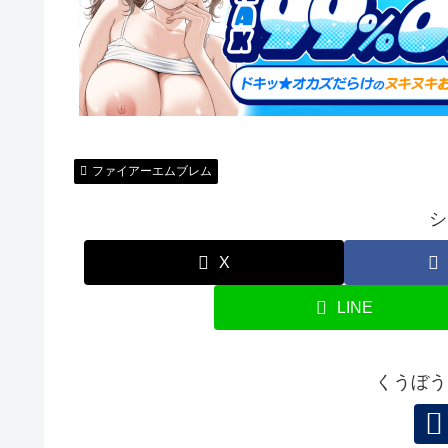
ファイアーエムブレム
シ
X
LINE
くうぼう