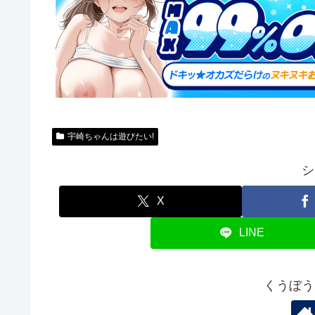
宇崎ちゃんは遊びたい!
シ
X
LINE
くうぼう