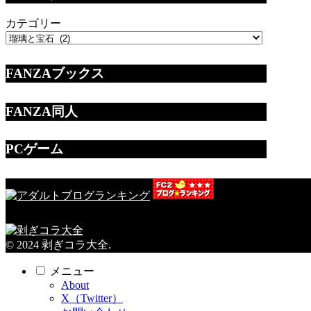
カテゴリー
FANZAブックス
FANZA同人
PCゲーム
© 2024 剥ぎコラ大全.
メニュー
About
X（Twitter）