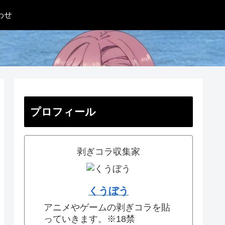
わせ
プロフィール
剥ぎコラ収集家
くうぼう
アニメやゲームの剥ぎコラを貼
っていきます。※18禁