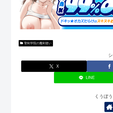
聖剣学院の魔剣使い
シ
X
LINE
くうぼう