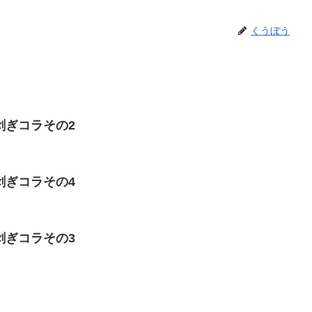
くうぼう
剥ぎコラその2
剥ぎコラその4
剥ぎコラその3