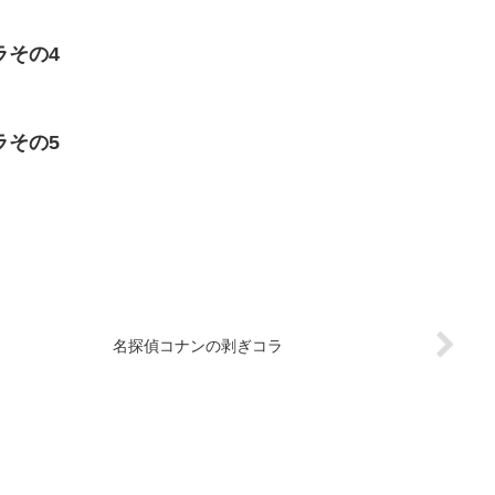
ラその4
ラその5
名探偵コナンの剥ぎコラ