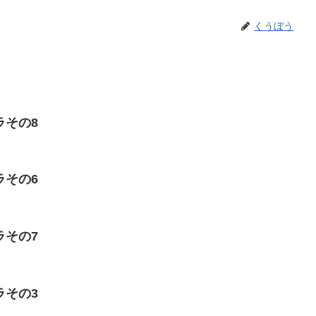
くうぼう
ラその8
ラその6
ラその7
ラその3