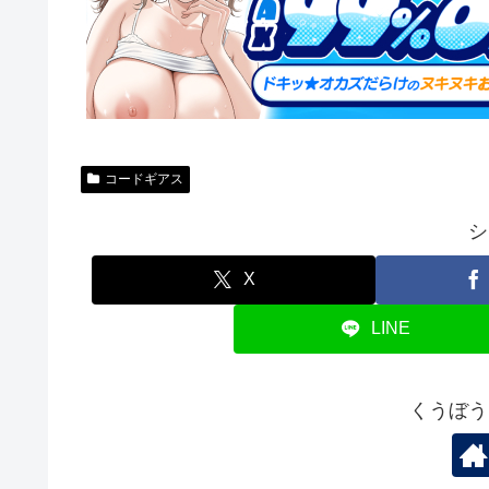
コードギアス
シ
X
LINE
くうぼう