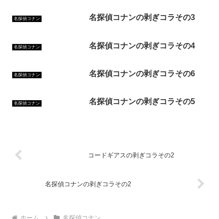
名探偵コナンの剥ぎコラその3
名探偵コナン
名探偵コナンの剥ぎコラその4
名探偵コナン
名探偵コナンの剥ぎコラその6
名探偵コナン
名探偵コナンの剥ぎコラその5
名探偵コナン
コードギアスの剥ぎコラその2
名探偵コナンの剥ぎコラその2
ホーム
名探偵コナン