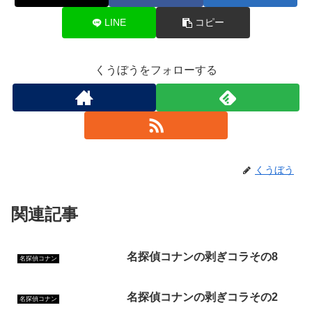
LINE
コピー
くうぼうをフォローする
くうぼう
関連記事
名探偵コナンの剥ぎコラその8
名探偵コナン
名探偵コナンの剥ぎコラその2
名探偵コナン