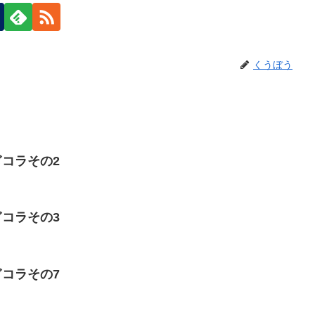
くうぼう
剥ぎコラその2
剥ぎコラその3
剥ぎコラその7